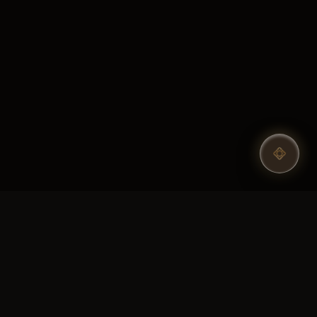
Praan Wellness
ตั้งอยู่บนถนนศรีวารีน้อย ห่างจากสนามบินสุวรรณภูมิเพียง 8 กิโลเมตร
การตกแต่งเน้นความเป็นไทย โอ่โถงสง่างาม บรรยากาศอบอุ่นแบบไทย