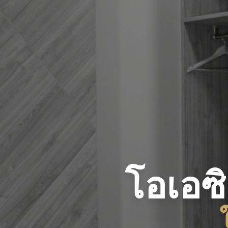
โอเอซ