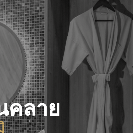
อนคลาย
ิ