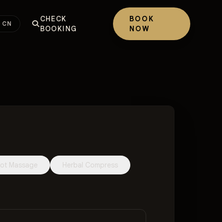
CHECK
BOOK
CN
BOOKING
NOW
ot Massage
Herbal Compress