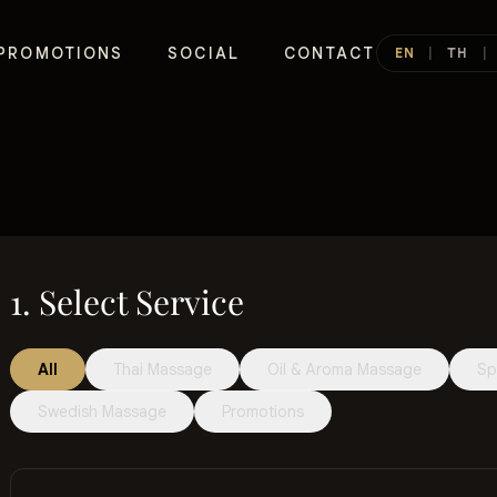
PROMOTIONS
SOCIAL
CONTACT
EN
|
TH
|
1. Select Service
All
Thai Massage
Oil & Aroma Massage
Sp
Swedish Massage
Promotions