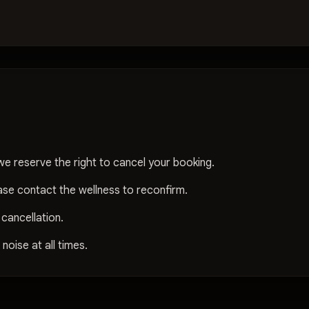
Relaxing Oil Massage
90 Mins
Relaxing Oil Massage
120 Mins
we reserve the right to cancel your booking.
Thai & Aroma Massage
ase contact the wellness to reconfirm.
60 Mins
 cancellation.
oise at all times.
Thai & Aroma Massage
90 Mins