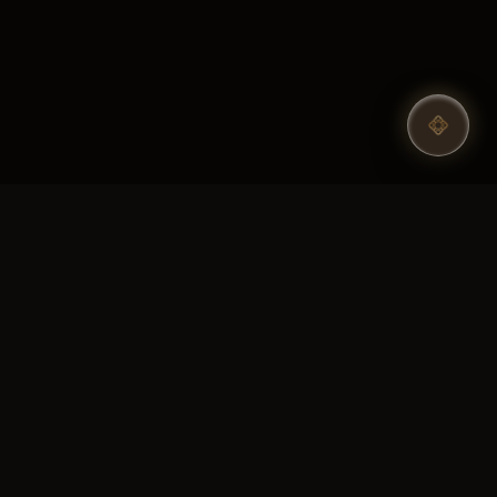
฿1,890
฿500
Follow Us
างเสาธง
฿900
฿1,190